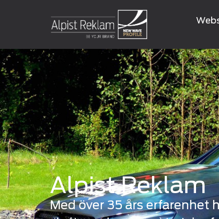
Web
Alpist Reklam
Med över 35 års erfarenhet h