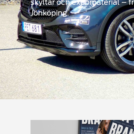
skyltar och expomaterial – fr
Jönköping.