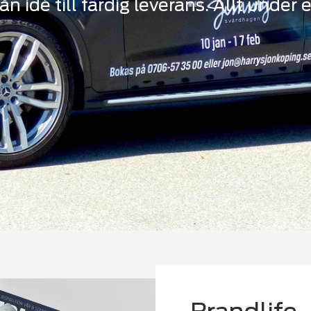
ån idé till färdig leverans. Allt under